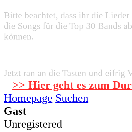
Bitte beachtet, dass ihr die Liede
die Songs für die Top 30 Bands a
können.
Jetzt ran an die Tasten und eifrig
>> Hier geht es zum
Dur
Homepage
Suchen
Gast
Unregistered