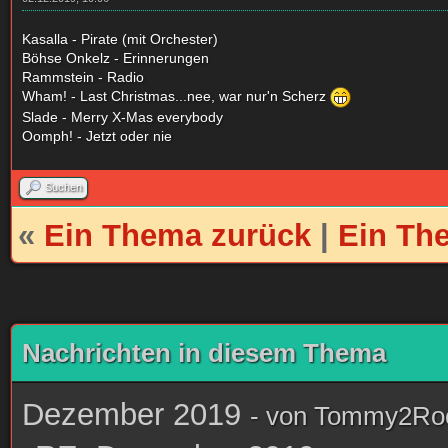
Kasalla - Pirate (mit Orchester)
Böhse Onkelz - Erinnerungen
Rammstein - Radio
Wham! - Last Christmas...nee, war nur'n Scherz
Slade - Merry X-Mas everybody
Oomph! - Jetzt oder nie
Suchen
«
Ein Thema zurück
|
Ein Th
Nachrichten in diesem Thema
Dezember 2019
- von
Tommy2Ro