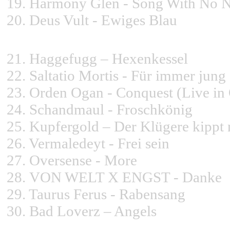
19.
Harmony Glen - Song With No 
20.
Deus Vult - Ewiges Blau
21.
Haggefugg – Hexenkessel
22.
Saltatio Mortis - Für immer jung
23.
Orden Ogan - Conquest (Live in
24.
Schandmaul - Froschkönig
25.
Kupfergold – Der Klügere kippt
26.
Vermaledeyt - Frei sein
27.
Oversense - More
28.
VON WELT X ENGST - Danke
29.
Taurus Ferus - Rabensang
30.
Bad Loverz – Angels