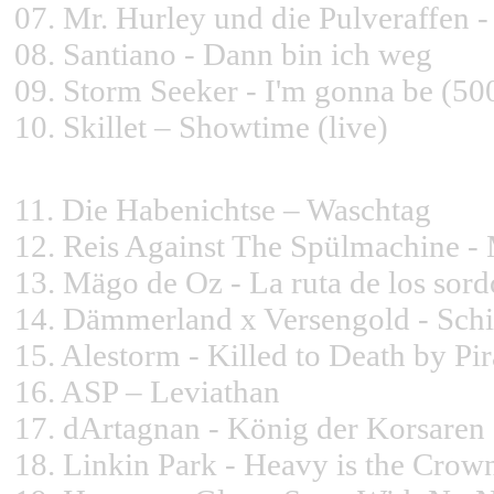
07.
Mr. Hurley und die Pulveraffen -
08.
Santiano - Dann bin ich weg
09.
Storm Seeker - I'm gonna be (50
10.
Skillet – Showtime (live)
11.
Die Habenichtse – Waschtag
12.
Reis Against The Spülmachine -
13.
Mägo de Oz - La ruta de los sord
14.
Dämmerland x Versengold - Schif
15.
Alestorm - Killed to Death by Pi
16.
ASP – Leviathan
17.
dArtagnan - König der Korsaren
18.
Linkin Park - Heavy is the Crown