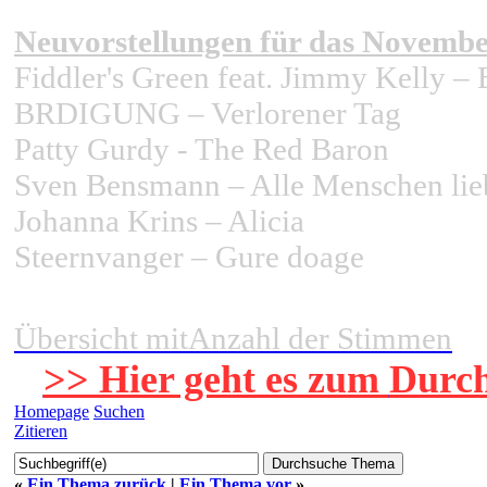
Neuvorstellungen für das Novembe
Fiddler's Green feat. Jimmy Kelly –
BRDIGUNG – Verlorener Tag
Patty Gurdy - The Red Baron
Sven Bensmann – Alle Menschen lie
Johanna Krins – Alicia
Steernvanger – Gure doage
Übersicht mitAnzahl der
Stimmen
>> Hier geht es zum
Durc
Homepage
Suchen
Zitieren
«
Ein Thema zurück
|
Ein Thema vor
»