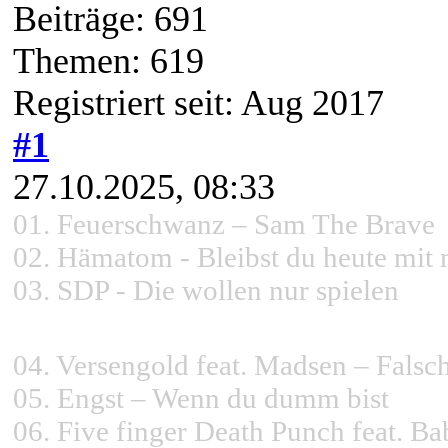
Beiträge: 691
Themen: 619
Registriert seit: Aug 2017
#1
27.10.2025, 08:33
01. Feuerschwanz – Sam The Brave
02.
Hämatom - Bleibst du heute mit
03.
SDP - Die wollen nur spielen
04.
Versengold feat. Madsen – Falsc
05.
Engst – Wenn du dumm bist
06.
Five finger Death Punch feat. B