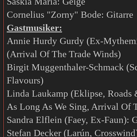
Saskia Maria: Geige
Cornelius "Zorny" Bode: Gitarre
Gastmusiker:
Annie Hurdy Gurdy (Ex-Mythemi
(Arrival Of The Trade Winds)
Birgit Muggenthaler-Schmack (Sc
Flavours)
Linda Laukamp (Eklipse, Roads &
As Long As We Sing, Arrival Of 
Sandra Elflein (Faey, Ex-Faun):
Stefan Decker (Larún, Crosswind)