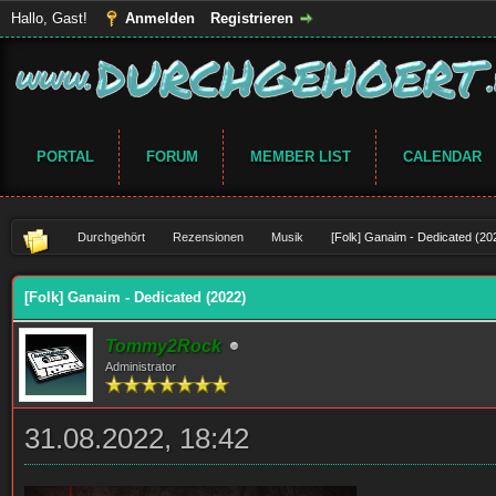
Hallo, Gast!
Anmelden
Registrieren
PORTAL
FORUM
MEMBER LIST
CALENDAR
Durchgehört
Rezensionen
Musik
[Folk] Ganaim - Dedicated (20
[Folk] Ganaim - Dedicated (2022)
Tommy2Rock
Administrator
31.08.2022, 18:42