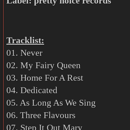
Label: pretty noice records
Tracklist:
01. Never
02. My Fairy Queen
03. Home For A Rest
04. Dedicated
05. As Long As We Sing
06. Three Flavours
07. Step It Out Mary