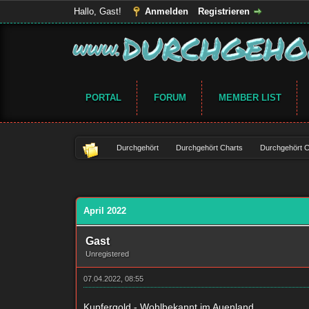
Hallo, Gast!
Anmelden
Registrieren
PORTAL
FORUM
MEMBER LIST
Durchgehört
Durchgehört Charts
Durchgehört C
April 2022
Gast
Unregistered
07.04.2022, 08:55
Kupfergold - Wohlbekannt im Auenland